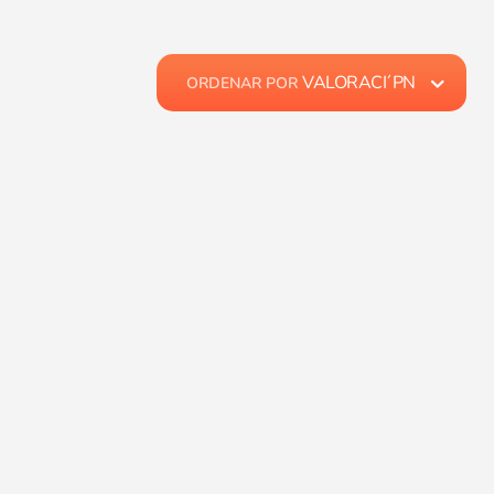
VALORACI´PN
ORDENAR POR