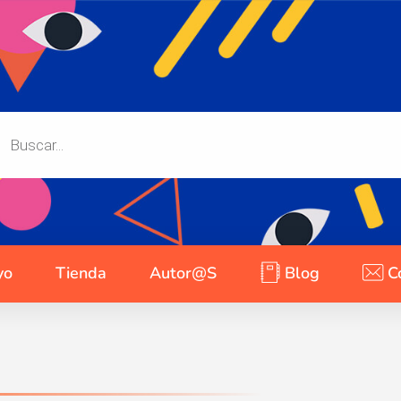
yo
Tienda
Autor@s
Blog
C