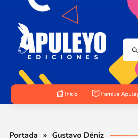
Apuleyo Ediciones | Sello Editorial
Compra libros online. Editorial especializada en literatura contemporánea de calidad: novelas, cuentos, poemarios.
Inicio
Familia Apule
Portada
»
Gustavo Déniz