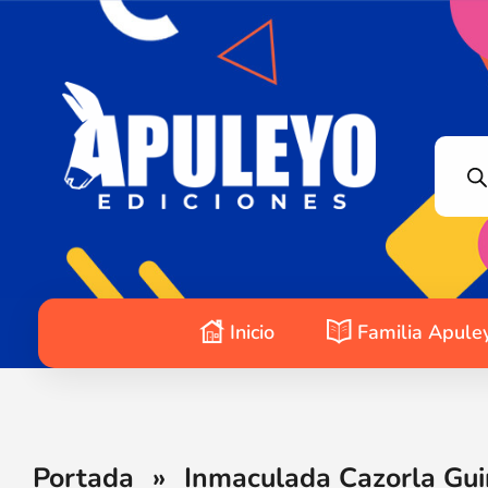
Apuleyo Ediciones | Sello Editorial
Compra libros online. Editorial especializada en literatura contemporánea de calidad: novelas, cuentos, poemarios.
Inicio
Familia Apule
Portada
»
Inmaculada Cazorla Guir