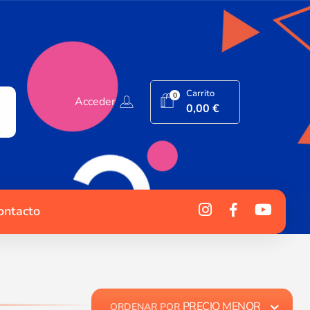
Carrito
0
Acceder
0,00
€
ontacto
PRECIO MENOR
ORDENAR POR