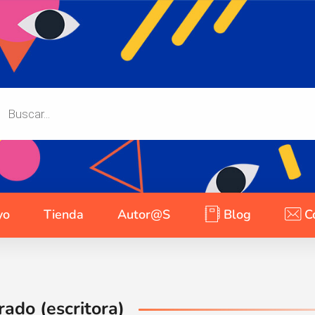
yo
Tienda
Autor@s
Blog
C
ado (escritora)