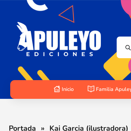
Apuleyo Ediciones | Sello Editorial
Compra libros online. Editorial especializada en literatura contemporánea de calidad: novelas, cuentos, poemarios.
Inicio
Familia Apule
Portada
»
Kai Garcia (ilustradora)