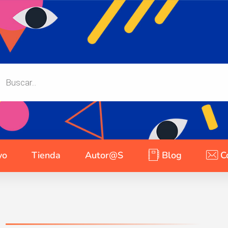
yo
Tienda
Autor@s
Blog
C