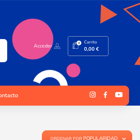
Carrito
0
Acceder
0,00
€
ontacto
POPULARIDAD
ORDENAR POR