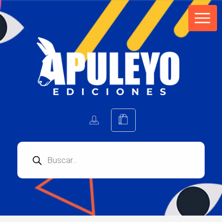
Apuleyo Ediciones | Sello Editorial
Compra libros online. Editorial especializada en literatura contemporánea de calidad: novelas, cuentos, poemarios.