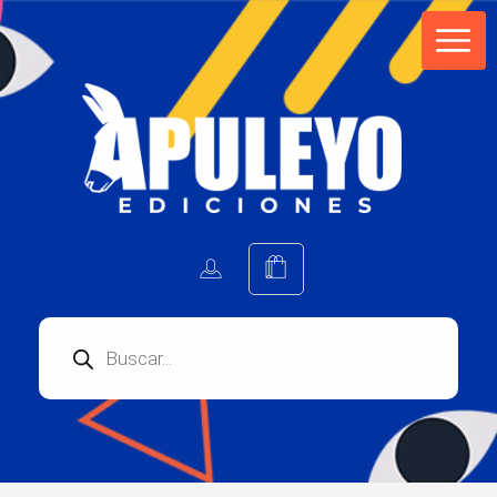
Apuleyo Ediciones | Sello Editorial
Compra libros online. Editorial especializada en literatura contemporánea de calidad: novelas, cuentos, poemarios.