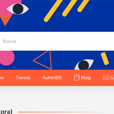
yo
Tienda
Autor@s
Blog
C
tora)