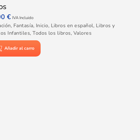
ios
00
€
IVA Incluido
ación
,
Fantasía
,
Inicio
,
Libros en español
,
Libros y
os Infantiles
,
Todos los libros
,
Valores
Añadir al carro