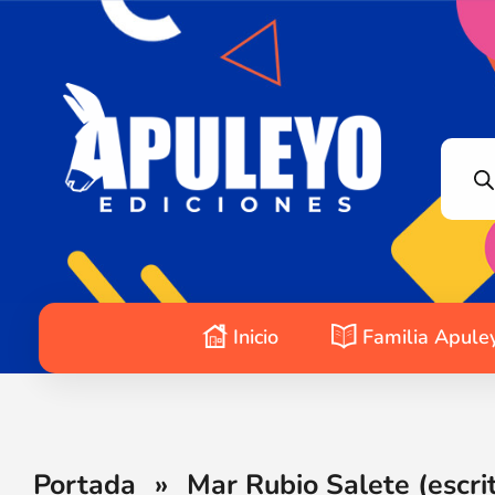
Apuleyo Ediciones | Sello Editorial
Compra libros online. Editorial especializada en literatura contemporánea de calidad: novelas, cuentos, poemarios.
Inicio
Familia Apule
Portada
»
Mar Rubio Salete (escri