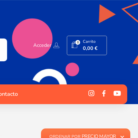
Carrito
0
Acceder
0,00
€
ontacto
PRECIO MAYOR
ORDENAR POR