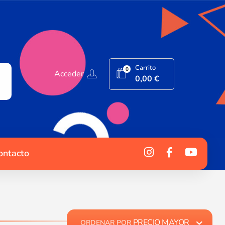
Carrito
0
Acceder
0,00
€
ontacto
PRECIO MAYOR
ORDENAR POR