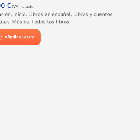
00
€
IVA Incluido
ación
,
Inicio
,
Libros en español
,
Libros y cuentos
tiles
,
Música
,
Todos los libros
Añadir al carro