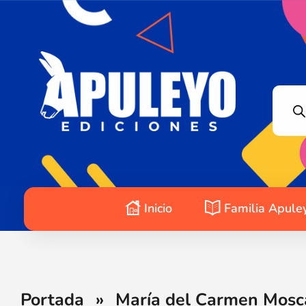
Apuleyo Ediciones | Sello Editorial
Compra libros online. Editorial especializada en literatura contemporánea de calidad: novelas, cuentos, poemarios.
Inicio
Familia Apule
Portada
»
María del Carmen Moscar