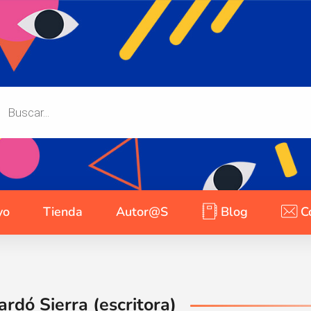
yo
Tienda
Autor@s
Blog
C
dó Sierra (escritora)