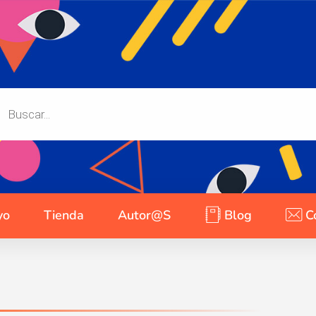
yo
Tienda
Autor@s
Blog
C