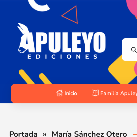
Apuleyo Ediciones | Sello Editorial
Compra libros online. Editorial especializada en literatura contemporánea de calidad: novelas, cuentos, poemarios.
Inicio
Familia Apule
Portada
»
María Sánchez Otero