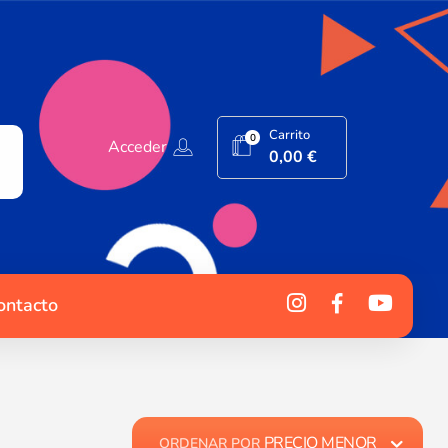
Carrito
0
Acceder
0,00
€
ontacto
PRECIO MENOR
ORDENAR POR