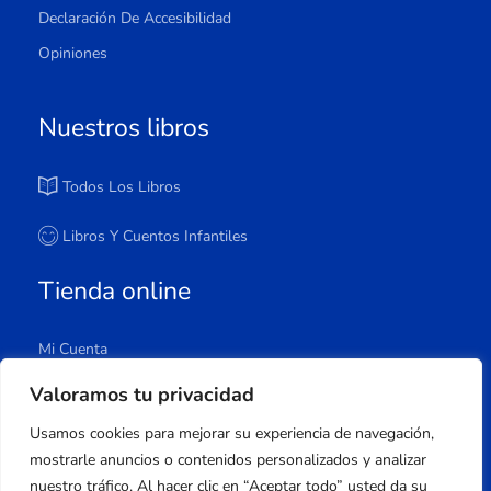
Declaración De Accesibilidad
Opiniones
Nuestros libros
Todos Los Libros
Libros Y Cuentos Infantiles
Tienda online
Mi Cuenta
Carrito
Valoramos tu privacidad
Tienda
Usamos cookies para mejorar su experiencia de navegación,
Lista De Deseos
mostrarle anuncios o contenidos personalizados y analizar
nuestro tráfico. Al hacer clic en “Aceptar todo” usted da su