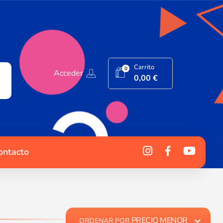
Carrito
0
Acceder
0,00
€
ontacto
PRECIO MENOR
ORDENAR POR