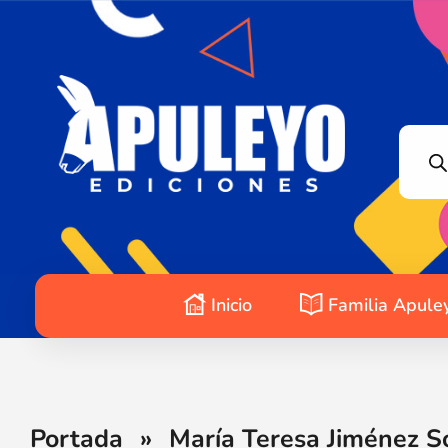
Apuleyo Ediciones | Sello Editorial
Compra libros online. Editorial especializada en literatura contemporánea de calidad: novelas, cuentos, poemarios.
Inicio
Familia Apule
Portada
»
María Teresa Jiménez So