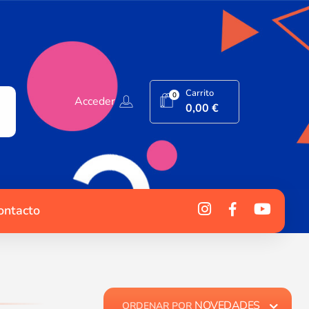
Carrito
0
Acceder
0,00
€
ontacto
NOVEDADES
ORDENAR POR