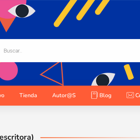
yo
Tienda
Autor@s
Blog
C
scritora)