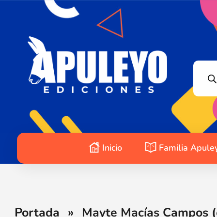
Apuleyo Ediciones | Sello Editorial
Compra libros online. Editorial especializada en literatura contemporánea de calidad: novelas, cuentos, poemarios.
Inicio
Familia Apule
Portada
»
Mayte Macías Campos (e