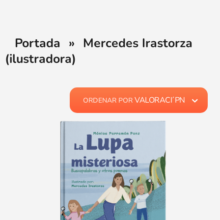
Portada
»
Mercedes Irastorza
(ilustradora)
VALORACI´PN
ORDENAR POR