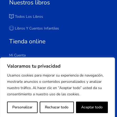
Nuestros libros
Todos Los Libros
Libros Y Cuentos Infantiles
Tienda online
Mi Cuenta
Carrito
Valoramos tu privacidad
Tienda
Usamos cookies para mejorar su experiencia de navegación,
Lista De Deseos
mostrarle anuncios o contenidos personalizados y analizar
nuestro tráfico. Al hacer clic en “Aceptar todo” usted da su
consentimiento a nuestro uso de las cookies.
Copyright © 2023 Apuleyo Ediciones | Desarrollo
Personalizar
Rechazar todo
Aceptar todo
web
Onlinehuelva®