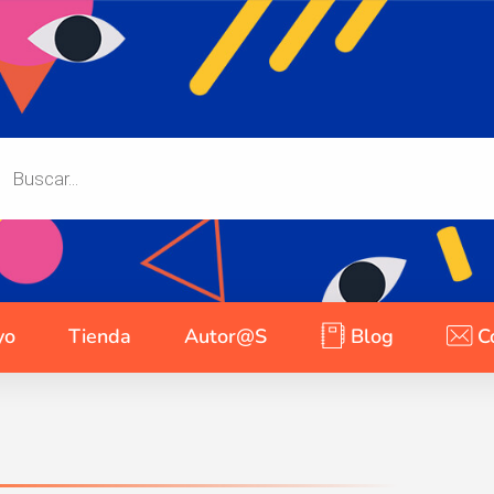
yo
Tienda
Autor@s
Blog
C