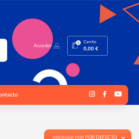
Carrito
0
Acceder
0,00
€
ontacto
POR DEFECTO
ORDENAR POR