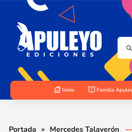
Apuleyo Ediciones | Sello Editorial
Compra libros online. Editorial especializada en literatura contemporánea de calidad: novelas, cuentos, poemarios.
Inicio
Familia Apule
Portada
»
Mercedes Talaverón