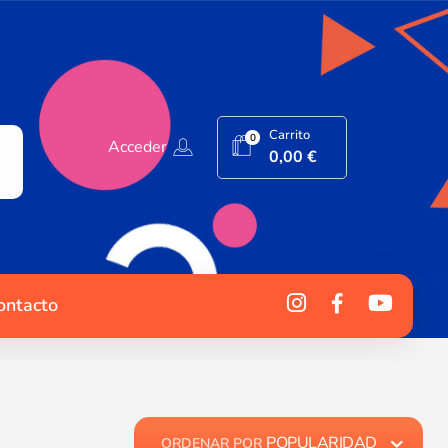
Carrito
0
Acceder
0,00
€
ontacto
POPULARIDAD
ORDENAR POR