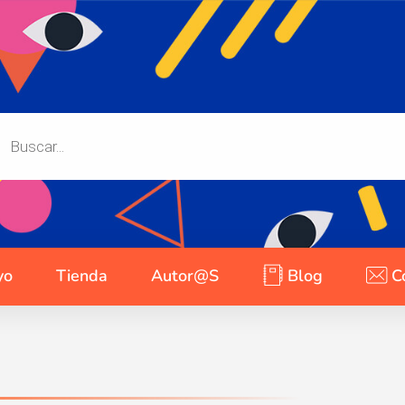
yo
Tienda
Autor@s
Blog
C