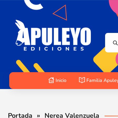
Apuleyo Ediciones | Sello Editorial
Compra libros online. Editorial especializada en literatura contemporánea de calidad: novelas, cuentos, poemarios.
Inicio
Familia Apule
Portada
»
Nerea Valenzuela