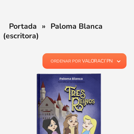
Portada
»
Paloma Blanca
(escritora)
VALORACI´PN
ORDENAR POR