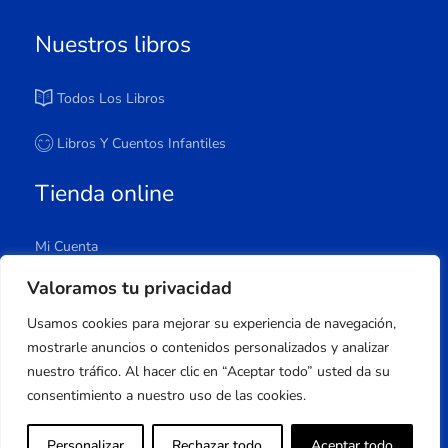
Nuestros libros
Todos Los Libros
Libros Y Cuentos Infantiles
Tienda online
Mi Cuenta
Carrito
Valoramos tu privacidad
Tienda
Usamos cookies para mejorar su experiencia de navegación,
Lista De Deseos
mostrarle anuncios o contenidos personalizados y analizar
nuestro tráfico. Al hacer clic en “Aceptar todo” usted da su
consentimiento a nuestro uso de las cookies.
Copyright © 2023 Apuleyo Ediciones | Desarrollo
Personalizar
Rechazar todo
Aceptar todo