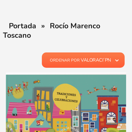
Portada
»
Rocío Marenco
Toscano
VALORACI´PN
ORDENAR POR