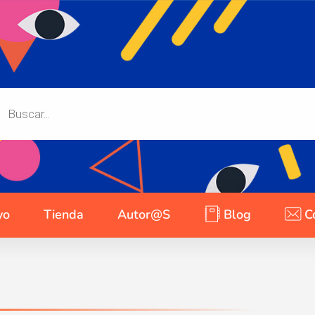
yo
Tienda
Autor@s
Blog
C