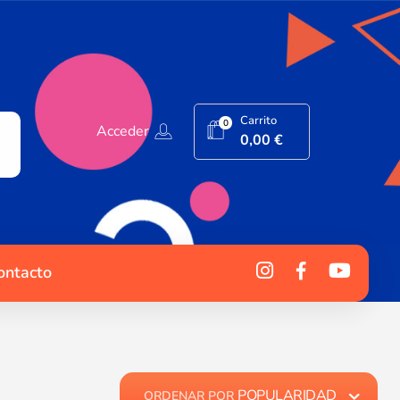
Carrito
0
Acceder
0,00
€
ontacto
POPULARIDAD
ORDENAR POR