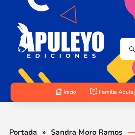
Apuleyo Ediciones | Sello Editorial
Compra libros online. Editorial especializada en literatura contemporánea de calidad: novelas, cuentos, poemarios.
Inicio
Familia Apule
Portada
»
Sandra Moro Ramos