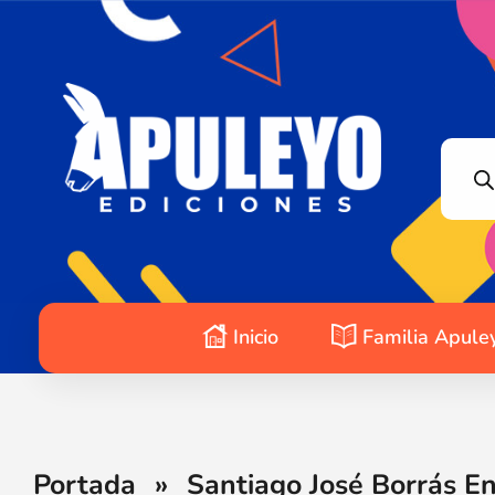
Apuleyo Ediciones | Sello Editorial
Compra libros online. Editorial especializada en literatura contemporánea de calidad: novelas, cuentos, poemarios.
Inicio
Familia Apule
Portada
»
Santiago José Borrás E