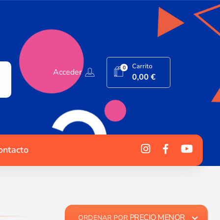
Carrito
0
Acceder
0,00
€
ontacto
PRECIO MENOR
ORDENAR POR