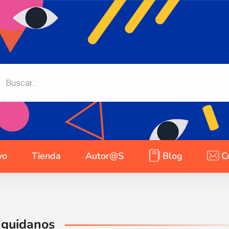
yo
Tienda
Autor@s
Blog
C
nguidanos