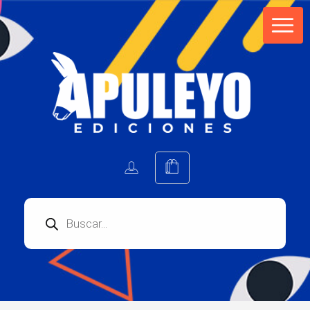
Apuleyo Ediciones | Sello Editorial
Compra libros online. Editorial especializada en literatura contemporánea de calidad: novelas, cuentos, poemarios.