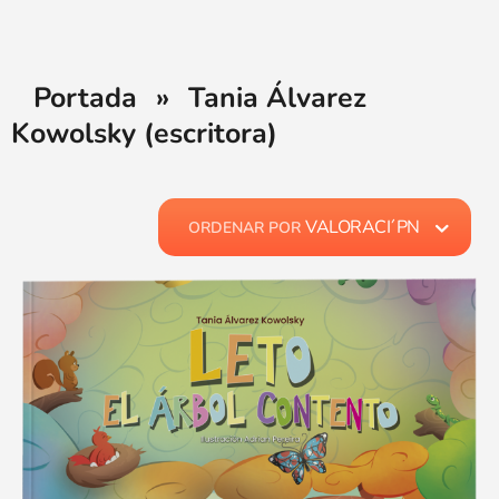
Portada
»
Tania Álvarez
Kowolsky (escritora)
VALORACI´PN
ORDENAR POR