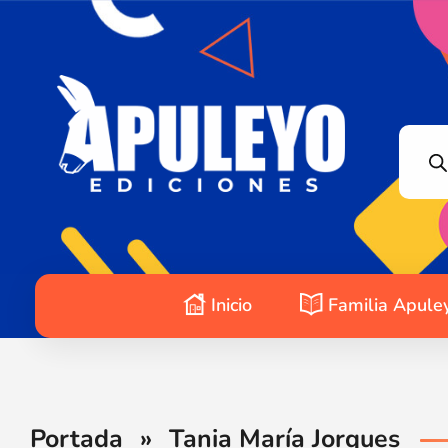
Apuleyo Ediciones | Sello Editorial
Compra libros online. Editorial especializada en literatura contemporánea de calidad: novelas, cuentos, poemarios.
Inicio
Familia Apule
Portada
»
Tania María Jorques