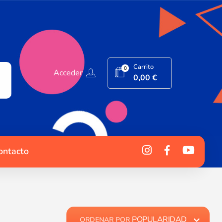
Carrito
0
Acceder
0,00
€
ontacto
POPULARIDAD
ORDENAR POR