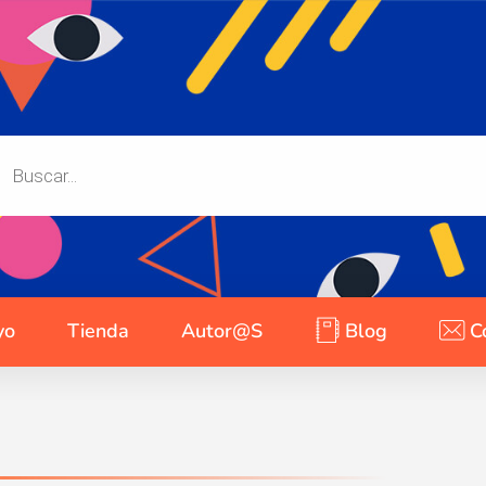
yo
Tienda
Autor@s
Blog
C