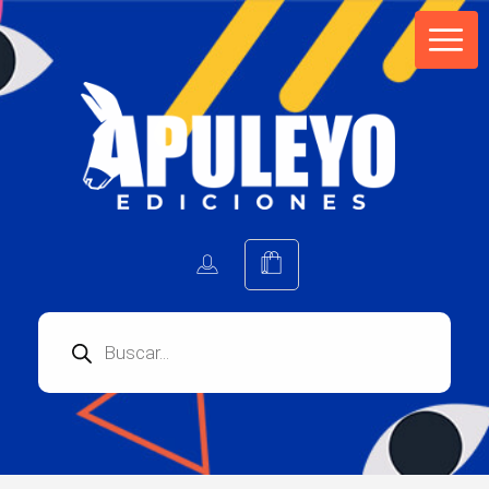
Apuleyo Ediciones | Sello Editorial
Compra libros online. Editorial especializada en literatura contemporánea de calidad: novelas, cuentos, poemarios.