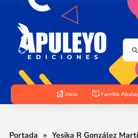
Apuleyo Ediciones | Sello Editorial
Compra libros online. Editorial especializada en literatura contemporánea de calidad: novelas, cuentos, poemarios.
Inicio
Familia Apule
Portada
»
Yesika R González Mart