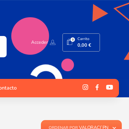
Carrito
0
Acceder
0,00
€
ontacto
VALORACI´PN
ORDENAR POR