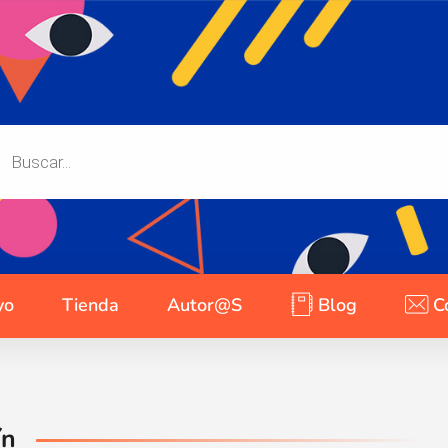
yo
Tienda
Autor@s
Blog
C
ín