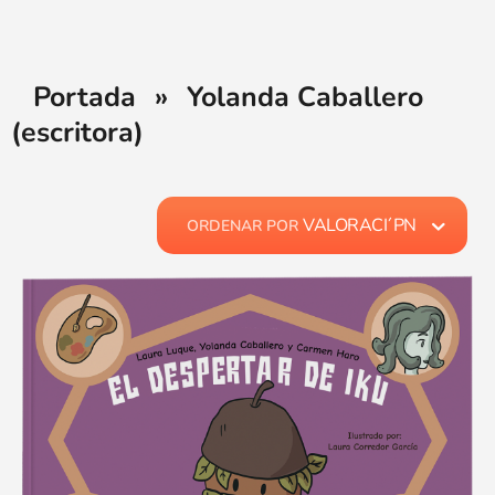
Portada
»
Yolanda Caballero
(escritora)
VALORACI´PN
ORDENAR POR