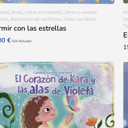
ación
,
Inicio
,
Libros en español
,
Libros y cuentos
A
tiles
,
Resolución de conflictos
,
Todos los libros
in
To
mir con las estrellas
E
,00
€
IVA Incluido
1