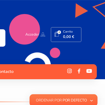
Carrito
0
Acceder
0,00
€
ontacto
ORDENAR POR
POR DEFECTO