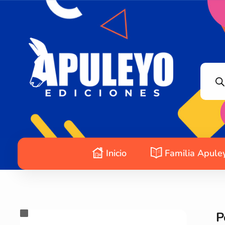
Apuleyo Ediciones | Sello Editorial
Compra libros online. Editorial especializada en literatura contemporánea de calidad: novelas, cuentos, poemarios.
Inicio
Familia Apule
P