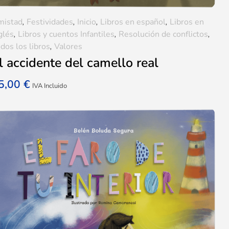
mistad
,
Festividades
,
Inicio
,
Libros en español
,
Libros en
glés
,
Libros y cuentos Infantiles
,
Resolución de conflictos
,
dos los libros
,
Valores
l accidente del camello real
5,00
€
IVA Incluido