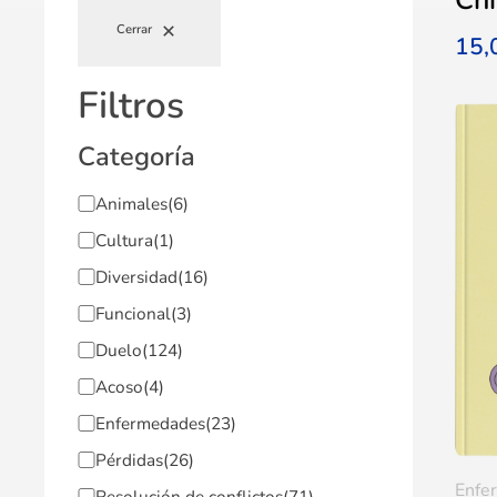
Cerrar
15
Filtros
Categoría
Animales
(6)
Cultura
(1)
Diversidad
(16)
Funcional
(3)
Duelo
(124)
Acoso
(4)
Enfermedades
(23)
Pérdidas
(26)
Enfe
Resolución de conflictos
(71)