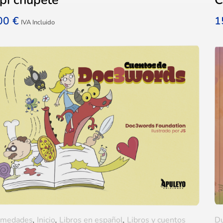
,00
€
1
IVA Incluido
rmedades
,
Inicio
,
Libros en español
,
Libros y cuentos
D