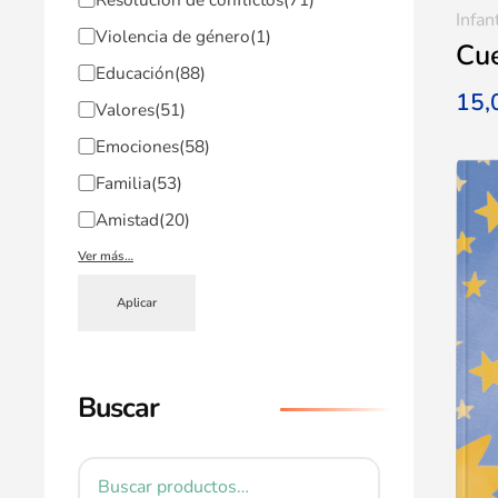
Infan
Violencia de género
(1)
Cu
Educación
(88)
15
Valores
(51)
Emociones
(58)
Familia
(53)
Amistad
(20)
Ver más…
Aplicar
Buscar