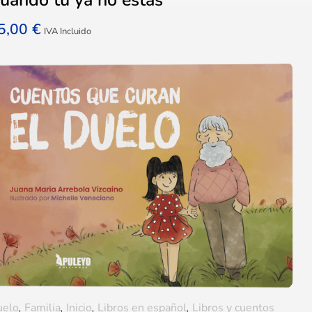
5,00
€
IVA Incluido
uelo
,
Familia
,
Inicio
,
Libros en español
,
Libros y cuentos