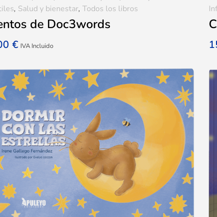
tiles
,
Salud y bienestar
,
Todos los libros
In
entos de Doc3words
C
,00
€
1
IVA Incluido