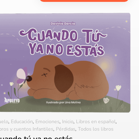
uelo
,
Educación
,
Emociones
,
Inicio
,
Libros en español
,
bros y cuentos Infantiles
,
Pérdidas
,
Todos los libros
uando tú ya no estás