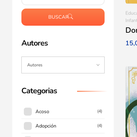
Educ
BUSCAR
Infan
Dor
Autores
15
Categorias
Acoso
(4)
Adopción
(4)