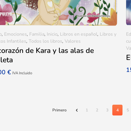
o
,
Emociones
,
Familia
,
Inicio
,
Libros en español
,
Libros y
Ed
os Infantiles
,
Todos los libros
,
Valores
cu
Va
corazón de Kara y las alas de
E
leta
1
,00
€
IVA Incluido
Primero
1
2
3
4
5