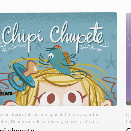
ación
,
Inicio
,
Libros en español
,
Libros y cuentos
D
tiles
,
Resolución de conflictos
,
Todos los libros
Li
pi chupete
C