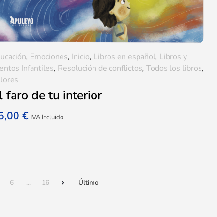
ucación
,
Emociones
,
Inicio
,
Libros en español
,
Libros y
entos Infantiles
,
Resolución de conflictos
,
Todos los libros
,
lores
l faro de tu interior
5,00
€
IVA Incluido
6
...
16
Último