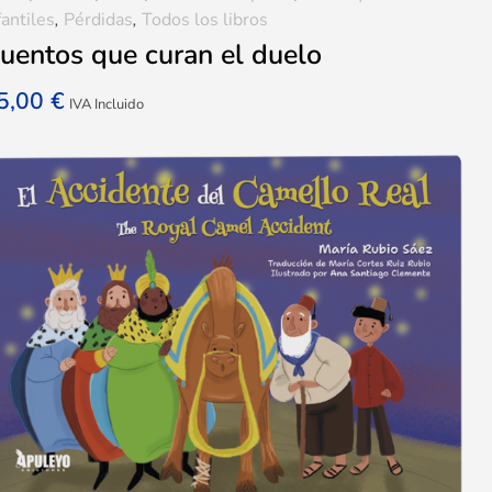
fantiles
,
Pérdidas
,
Todos los libros
uentos que curan el duelo
5,00
€
IVA Incluido