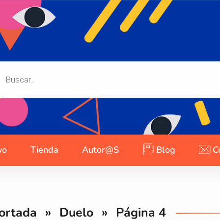
yo
Tienda
Autor@s
Blog
C
ortada
»
Duelo
»
Página 4