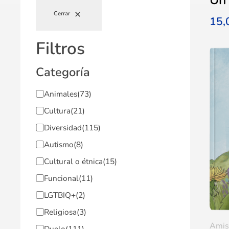
Cerrar
15
Filtros
Categoría
Animales
(73)
Cultura
(21)
Diversidad
(115)
Autismo
(8)
Cultural o étnica
(15)
Funcional
(11)
LGTBIQ+
(2)
Religiosa
(3)
Amis
Duelo
(111)