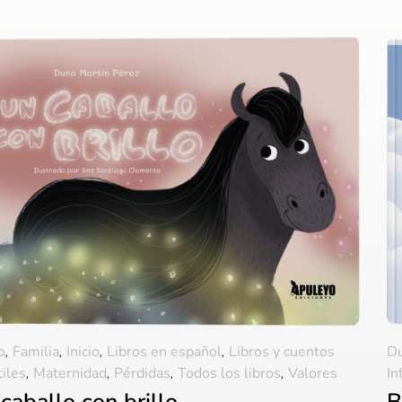
o
,
Familia
,
Inicio
,
Libros en español
,
Libros y cuentos
D
tiles
,
Maternidad
,
Pérdidas
,
Todos los libros
,
Valores
In
caballo con brillo
B