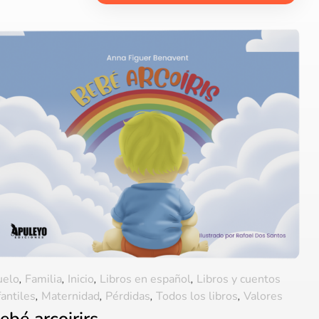
uelo
,
Familia
,
Inicio
,
Libros en español
,
Libros y cuentos
fantiles
,
Maternidad
,
Pérdidas
,
Todos los libros
,
Valores
ebé arcoirirs