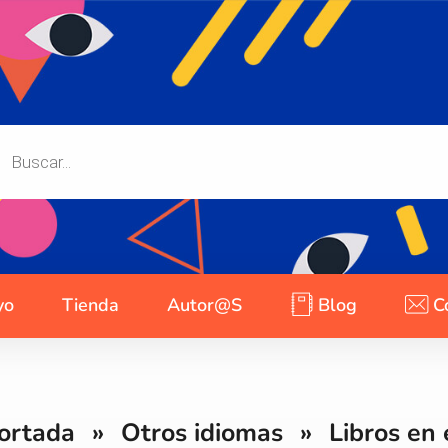
yo
Tienda
Autor@s
Blog
C
ortada
»
Otros idiomas
»
Libros en