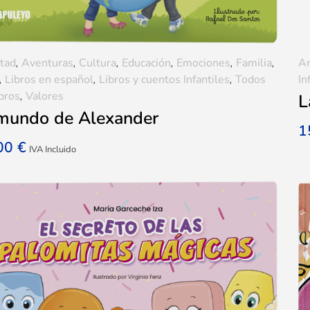
tad
,
Aventuras
,
Cultura
,
Educación
,
Emociones
,
Familia
,
A
,
Libros en español
,
Libros y cuentos Infantiles
,
Todos
In
ibros
,
Valores
L
 mundo de Alexander
1
,00
€
IVA Incluido