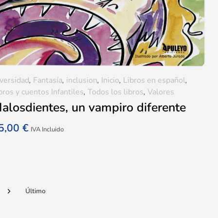
versidad
,
Fantasía
,
inclusion
,
Inicio
,
Libros en español
,
bros y cuentos Infantiles
,
Todos los libros
,
Valores
alosdientes, un vampiro diferente
5,00
€
IVA Incluido
Último