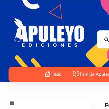
Apuleyo Ediciones | Sello Editorial
Compra libros online. Editorial especializada en literatura contemporánea de calidad: novelas, cuentos, poemarios.
Inicio
Familia Apule
P