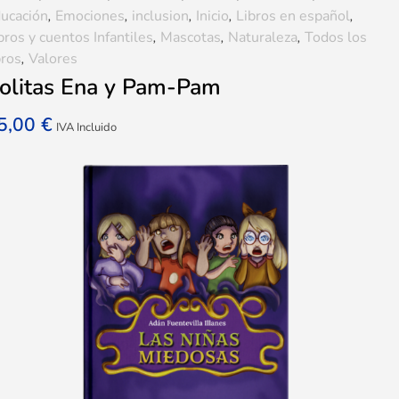
ucación
,
Emociones
,
inclusion
,
Inicio
,
Libros en español
,
bros y cuentos Infantiles
,
Mascotas
,
Naturaleza
,
Todos los
bros
,
Valores
olitas Ena y Pam-Pam
5,00
€
IVA Incluido