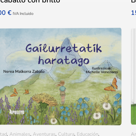
,00
€
1
IVA Incluido
tad
,
Animales
,
Aventuras
,
Cultura
,
Educación
,
A