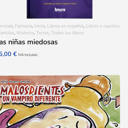
mistad
,
Fantasía
,
Inicio
,
Libros en español
,
Libros y cuentos
fantiles
,
Misterio
,
Terror
,
Todos los libros
as niñas miedosas
5,00
€
IVA Incluido