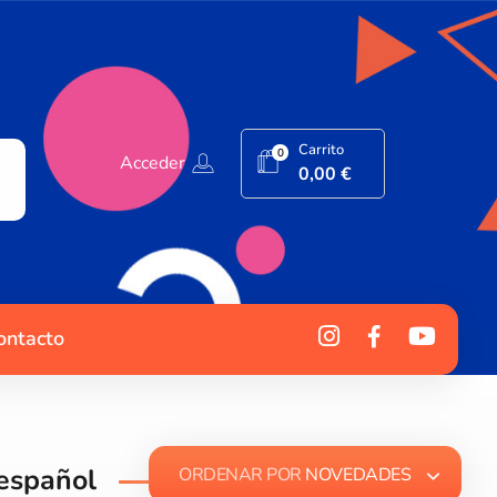
Carrito
0
Acceder
0,00
€
ontacto
 español
ORDENAR POR
NOVEDADES