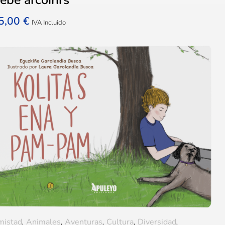
5,00
€
IVA Incluido
mistad
,
Animales
,
Aventuras
,
Cultura
,
Diversidad
,