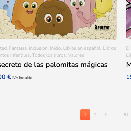
tad
,
Fantasía
,
inclusion
,
Inicio
,
Libros en español
,
Libros
Di
ntos Infantiles
,
Todos los libros
,
Valores
Li
secreto de las palomitas mágicas
M
,00
€
1
IVA Incluido
1
2
3
...
81