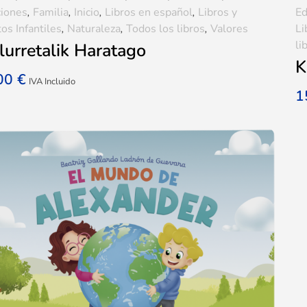
iones
,
Familia
,
Inicio
,
Libros en español
,
Libros y
Ed
os Infantiles
,
Naturaleza
,
Todos los libros
,
Valores
Li
li
lurretalik Haratago
K
,00
€
IVA Incluido
1