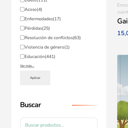
Emoc
Acoso
(4)
cuent
Enfermedades
(17)
Gai
Pérdidas
(25)
15
Resolución de conflictos
(63)
Violencia de género
(1)
Educación
(441)
Ver más…
Aplicar
Buscar