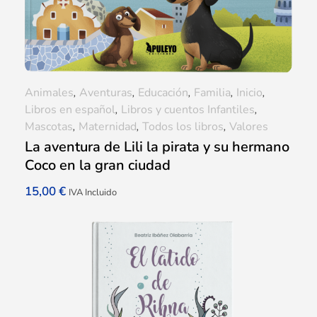
Animales
,
Aventuras
,
Educación
,
Familia
,
Inicio
,
Libros en español
,
Libros y cuentos Infantiles
,
Mascotas
,
Maternidad
,
Todos los libros
,
Valores
La aventura de Lili la pirata y su hermano
Coco en la gran ciudad
15,00
€
IVA Incluido