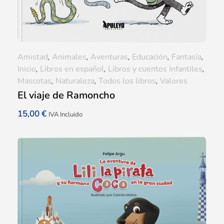
Amistad
,
Animales
,
Aventuras
,
Educación
,
Fantasía
,
Inicio
,
Libros en español
,
Libros y cuentos Infantiles
,
Mascotas
,
Naturaleza
,
Todos los libros
,
Valores
El viaje de Ramoncho
15,00
€
IVA Incluido