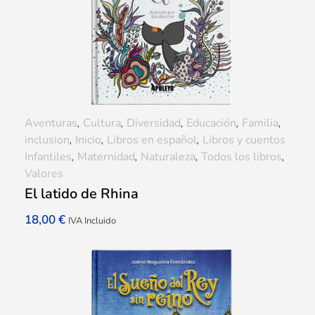
Aventuras
,
Cultura
,
Diversidad
,
Educación
,
Familia
,
inclusion
,
Inicio
,
Libros en español
,
Libros y cuentos
Infantiles
,
Maternidad
,
Naturaleza
,
Todos los libros
,
Valores
El latido de Rhina
18,00
€
IVA Incluido