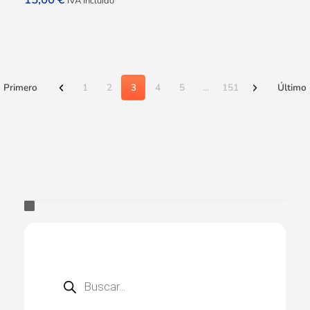
IVA Incluido
Primero
1
2
3
4
5
...
151
Último