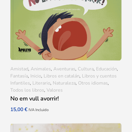
Amistad
,
Animales
,
Aventuras
,
Cultura
,
Educación
,
Fantasía
,
Inicio
,
Libros en catalán
,
Libros y cuentos
Infantiles
,
Literario
,
Naturaleza
,
Otros idiomas
,
Todos los libros
,
Valores
No em vull avorrir!
15,00
€
IVA Incluido