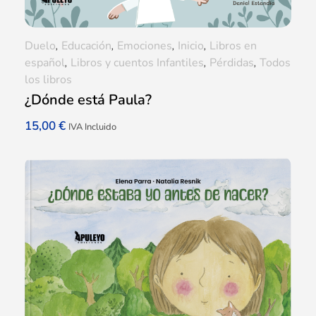
Duelo
,
Educación
,
Emociones
,
Inicio
,
Libros en
español
,
Libros y cuentos Infantiles
,
Pérdidas
,
Todos
los libros
¿Dónde está Paula?
15,00
€
IVA Incluido