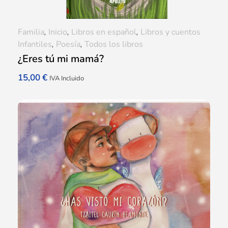
Familia
,
Inicio
,
Libros en español
,
Libros y cuentos
Infantiles
,
Poesía
,
Todos los libros
¿Eres tú mi mamá?
15,00
€
IVA Incluido