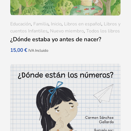
Educación
,
Familia
,
Inicio
,
Libros en español
,
Libros y
cuentos Infantiles
,
Nuevo miembro
,
Todos los libros
¿Dónde estaba yo antes de nacer?
15,00
€
IVA Incluido