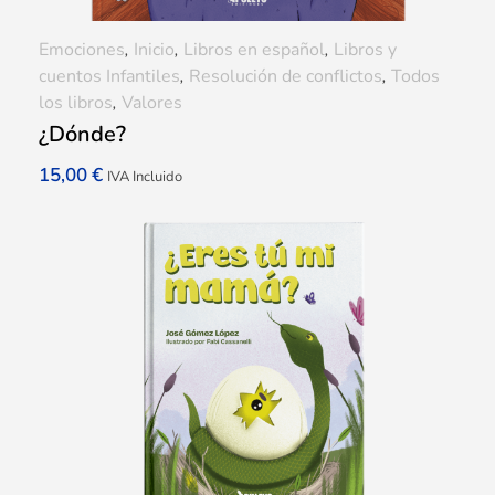
Emociones
,
Inicio
,
Libros en español
,
Libros y
cuentos Infantiles
,
Resolución de conflictos
,
Todos
los libros
,
Valores
¿Dónde?
15,00
€
IVA Incluido