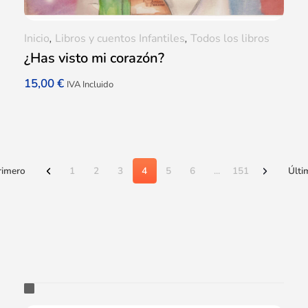
Inicio
,
Libros y cuentos Infantiles
,
Todos los libros
¿Has visto mi corazón?
15,00
€
IVA Incluido
rimero
1
2
3
4
5
6
...
151
Últi