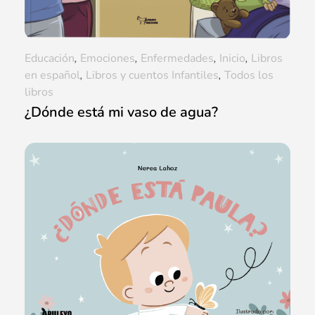
Educación
,
Emociones
,
Enfermedades
,
Inicio
,
Libros
en español
,
Libros y cuentos Infantiles
,
Todos los
libros
¿Dónde está mi vaso de agua?