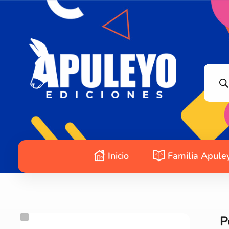
Apuleyo Ediciones | Sello Editorial
Compra libros online. Editorial especializada en literatura contemporánea de calidad: novelas, cuentos, poemarios.
Inicio
Familia Apule
P