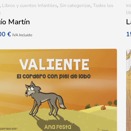
,
Libros y cuentos Infantiles
,
Sin categorizar
,
Todos los
In
s
li
tío Martín
L
,00
€
1
IVA Incluido