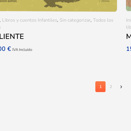
,
Libros y cuentos Infantiles
,
Sin categorizar
,
Todos los
In
s
li
LIENTE
M
,00
€
1
IVA Incluido
1
2