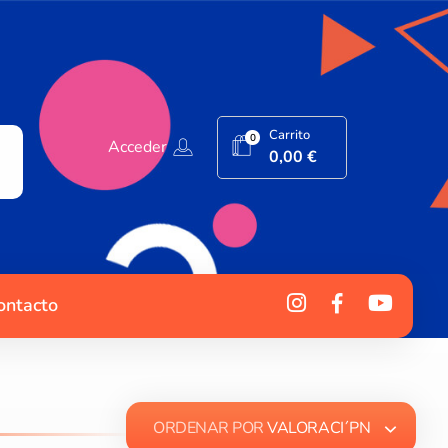
Carrito
0
Acceder
0,00
€
ontacto
ORDENAR POR
VALORACI´PN