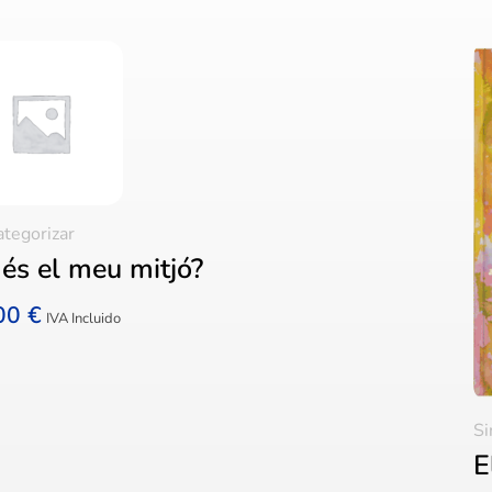
ategorizar
és el meu mitjó?
,00
€
IVA Incluido
Si
E