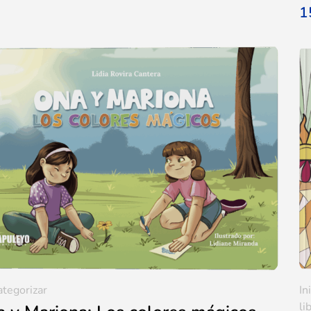
1
ategorizar
In
li