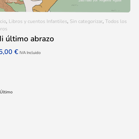
icio
,
Libros y cuentos Infantiles
,
Sin categorizar
,
Todos los
bros
i último abrazo
5,00
€
IVA Incluido
Último