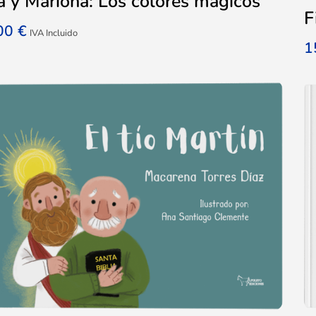
 y Mariona: Los colores mágicos
F
,00
€
IVA Incluido
1