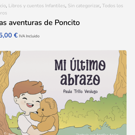
icio
,
Libros y cuentos Infantiles
,
Sin categorizar
,
Todos los
bros
as aventuras de Poncito
5,00
€
IVA Incluido