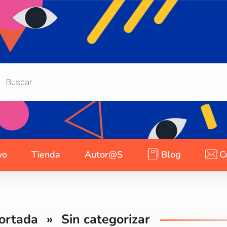
yo
Tienda
Autor@s
Blog
C
ortada
»
Sin categorizar