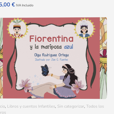
5,00
€
IVA Incluido
icio
,
Libros y cuentos Infantiles
,
Sin categorizar
,
Todos los
bros