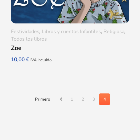
Festividades
,
Libros y cuentos Infantiles
,
Religiosa
,
Todos los libros
Zoe
10,00
€
IVA Incluido
Primero
1
2
3
4