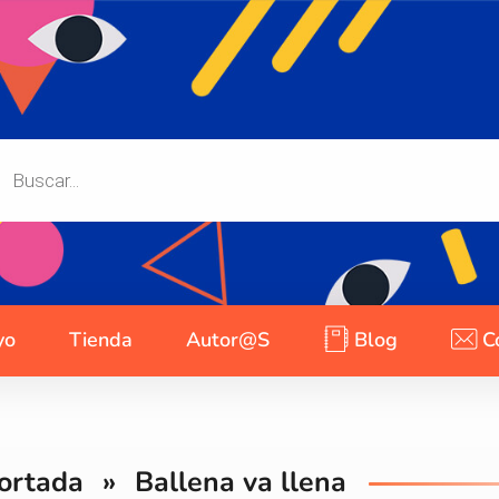
yo
Tienda
Autor@s
Blog
C
ortada
»
Ballena va llena