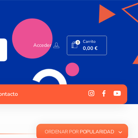
Carrito
0
Acceder
0,00
€
ontacto
ORDENAR POR
POPULARIDAD