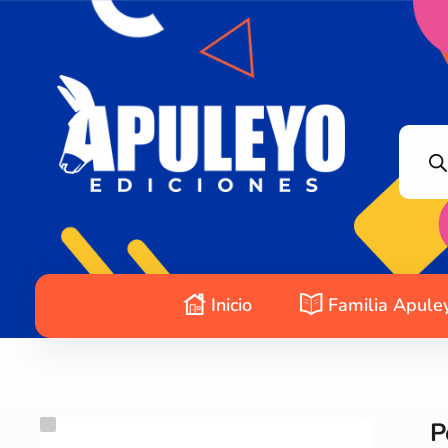
Apuleyo Ediciones | Sello Editorial
Compra libros online. Editorial especializada en literatura contemporánea de calidad: novelas, cuentos, poemarios.
Inicio
Familia Apule
P