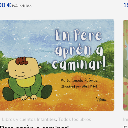
,00
€
1
IVA Incluido
,
Libros y cuentos Infantiles
,
Todos los libros
In