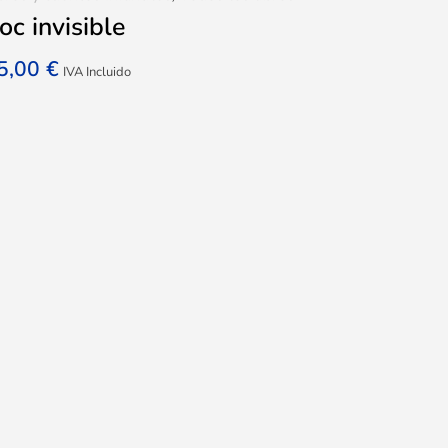
oc invisible
5,00
€
IVA Incluido