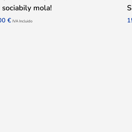
 sociabily mola!
S
,00
€
1
IVA Incluido