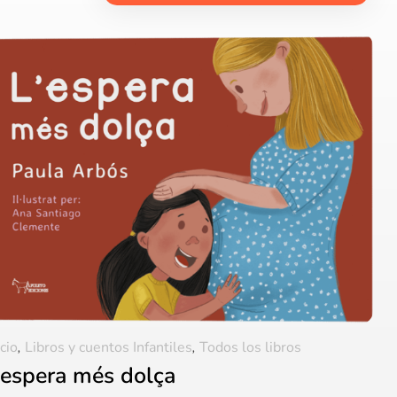
icio
,
Libros y cuentos Infantiles
,
Todos los libros
’espera més dolça