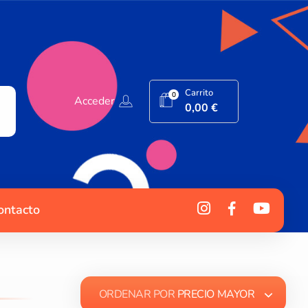
Carrito
0
Acceder
0,00
€
ontacto
ORDENAR POR
PRECIO MAYOR