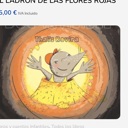
L LADRÓN DE LAS FLORES ROJAS
5,00
€
IVA Incluido
bros y cuentos Infantiles
,
Todos los libros