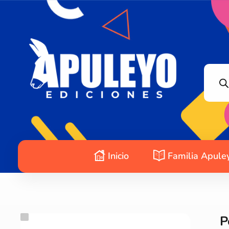
Apuleyo Ediciones | Sello Editorial
Compra libros online. Editorial especializada en literatura contemporánea de calidad: novelas, cuentos, poemarios.
Inicio
Familia Apule
P