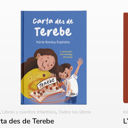
,
Libros y cuentos Infantiles
,
Todos los libros
In
ta des de Terebe
L