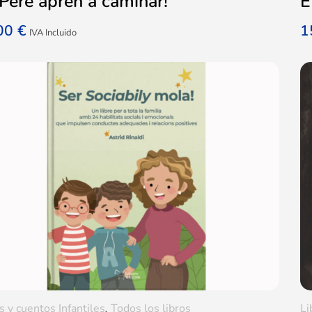
Pere aprèn a caminar!
E
,00
€
1
IVA Incluido
s y cuentos Infantiles
,
Todos los libros
Li