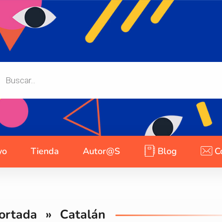
yo
Tienda
Autor@s
Blog
C
ortada
»
Catalán