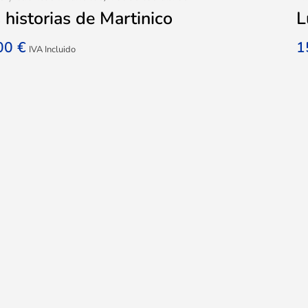
 historias de Martinico
L
,00
€
1
IVA Incluido