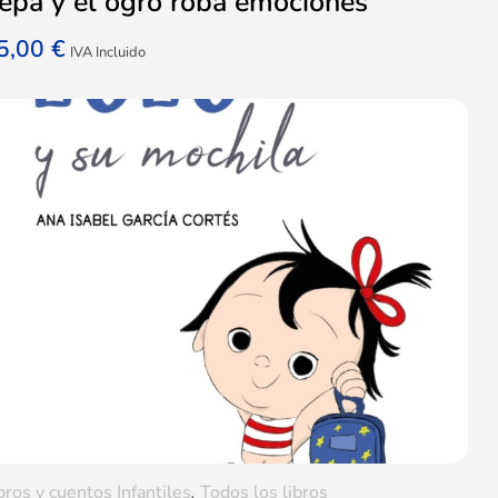
epa y el ogro roba emociones
5,00
€
IVA Incluido
bros y cuentos Infantiles
,
Todos los libros