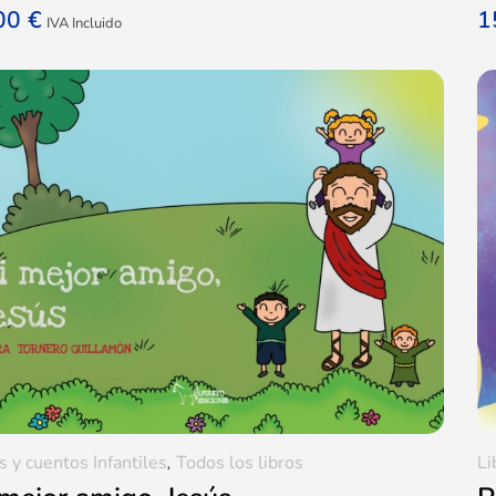
,00
€
1
IVA Incluido
s y cuentos Infantiles
,
Todos los libros
Li