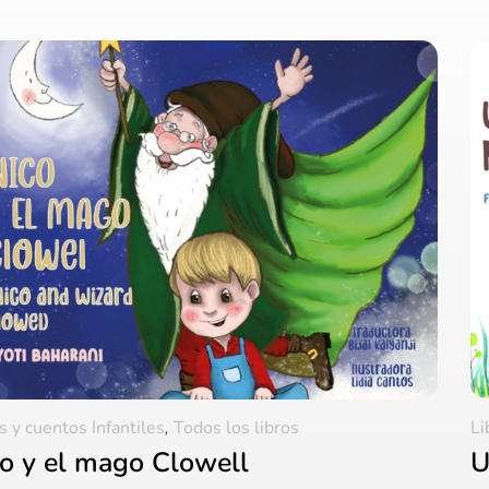
s y cuentos Infantiles
,
Todos los libros
Li
o y el mago Clowell
U