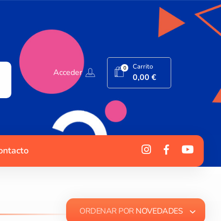
Carrito
0
Acceder
0,00
€
ontacto
ORDENAR POR
NOVEDADES