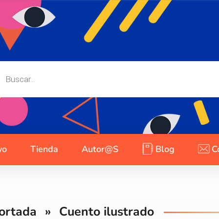
yo
Tienda
Autor@s
Blog
C
ortada
»
Cuento ilustrado