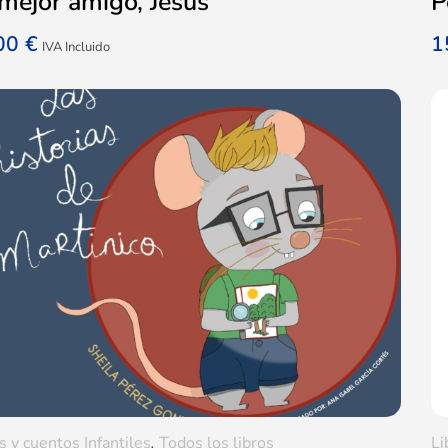
mejor amigo, Jesús
P
,00
€
1
IVA Incluido
s y cuentos Infantiles
,
Todos los libros
Li