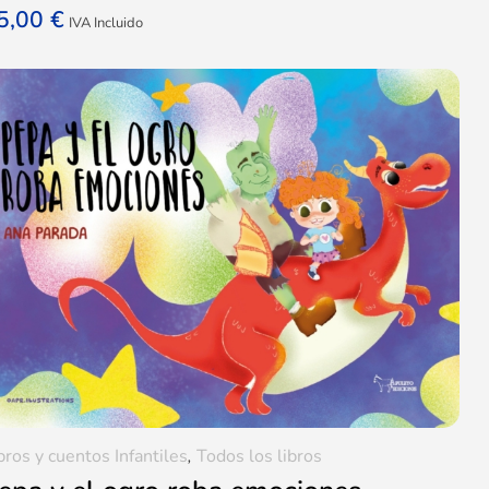
5,00
€
IVA Incluido
bros y cuentos Infantiles
,
Todos los libros