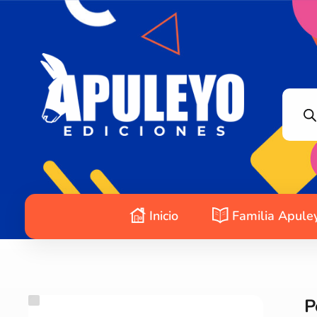
Apuleyo Ediciones | Sello Editorial
Compra libros online. Editorial especializada en literatura contemporánea de calidad: novelas, cuentos, poemarios.
Inicio
Familia Apule
P