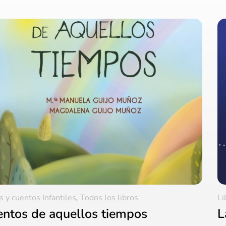
s y cuentos Infantiles
,
Todos los libros
Li
ntos de aquellos tiempos
L