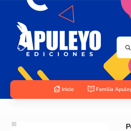
Apuleyo Ediciones | Sello Editorial
Compra libros online. Editorial especializada en literatura contemporánea de calidad: novelas, cuentos, poemarios.
Inicio
Familia Apule
P