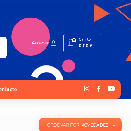
Carrito
0
Acceder
0,00
€
ontacto
ORDENAR POR
NOVEDADES