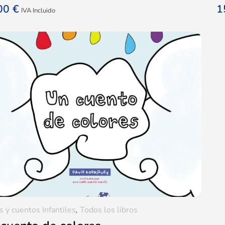
,00
€
1
IVA Incluido
s y cuentos Infantiles
,
Todos los libros