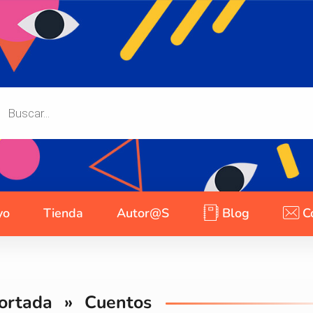
yo
Tienda
Autor@s
Blog
C
ortada
»
Cuentos