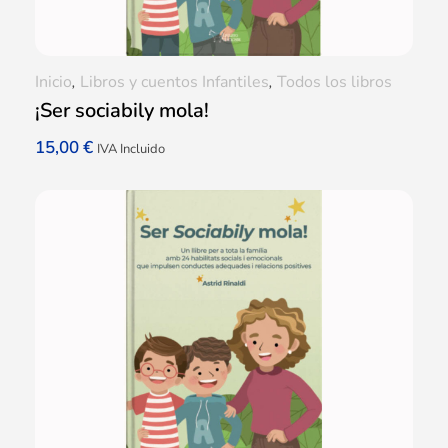
Inicio
,
Libros y cuentos Infantiles
,
Todos los libros
¡Ser sociabily mola!
15,00
€
IVA Incluido