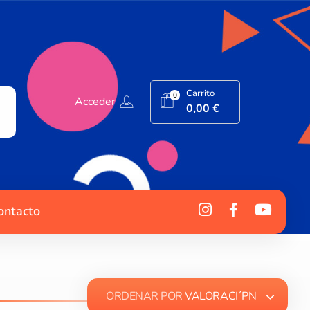
Carrito
0
Acceder
0,00
€
ontacto
ORDENAR POR
VALORACI´PN