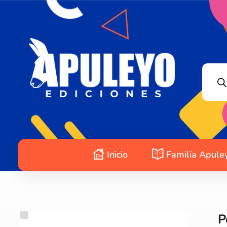
Apuleyo Ediciones | Sello Editorial
Compra libros online. Editorial especializada en literatura contemporánea de calidad: novelas, cuentos, poemarios.
Inicio
Familia Apule
P