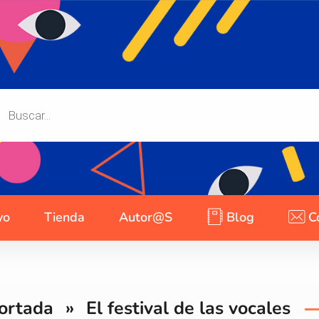
yo
Tienda
Autor@s
Blog
C
ortada
»
El festival de las vocales