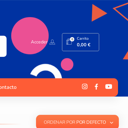
Carrito
0
Acceder
0,00
€
ontacto
ORDENAR POR
POR DEFECTO