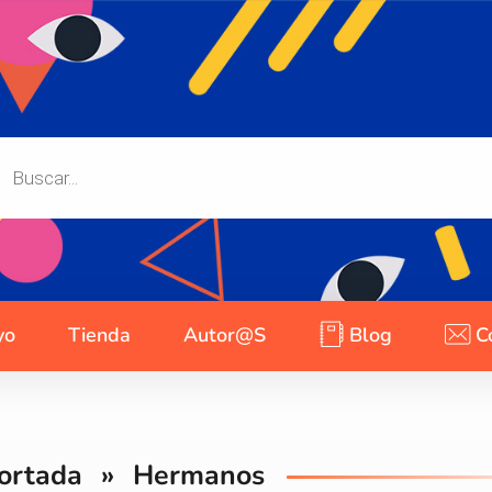
yo
Tienda
Autor@s
Blog
C
ortada
»
Hermanos