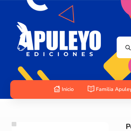
Apuleyo Ediciones | Sello Editorial
Compra libros online. Editorial especializada en literatura contemporánea de calidad: novelas, cuentos, poemarios.
Inicio
Familia Apule
P