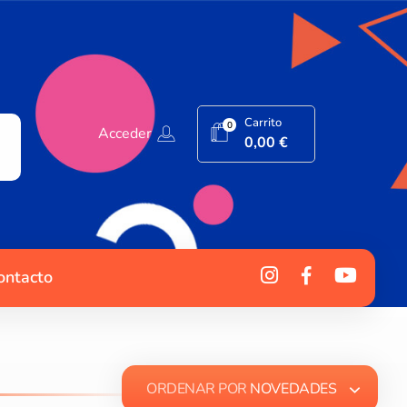
Carrito
0
Acceder
0,00
€
ontacto
ORDENAR POR
NOVEDADES