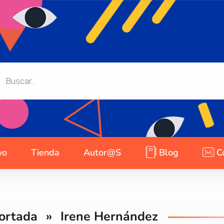
yo
Tienda
Autor@s
Blog
C
ortada
»
Irene Hernández