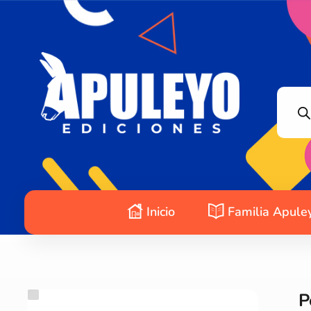
Apuleyo Ediciones | Sello Editorial
Compra libros online. Editorial especializada en literatura contemporánea de calidad: novelas, cuentos, poemarios.
Inicio
Familia Apule
P