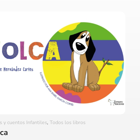
s y cuentos Infantiles
,
Todos los libros
lca