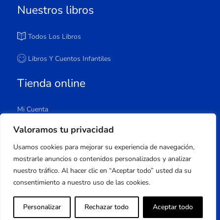
Nuestros libros
Todos Los Libros
Libros Y Cuentos Infantiles
Tienda online
Mi Cuenta
Carrito
Valoramos tu privacidad
Tienda
Usamos cookies para mejorar su experiencia de navegación,
Lista De Deseos
mostrarle anuncios o contenidos personalizados y analizar
nuestro tráfico. Al hacer clic en “Aceptar todo” usted da su
consentimiento a nuestro uso de las cookies.
Copyright © 2023 Apuleyo Ediciones | Desarrollo
Personalizar
Rechazar todo
Aceptar todo
web
Onlinehuelva®