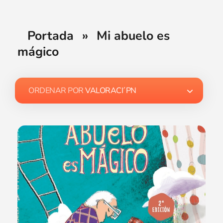
Portada
»
Mi abuelo es
mágico
ORDENAR POR
VALORACI´PN