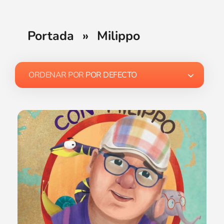
Portada
»
Milippo
ORDENAR POR
POR DEFECTO