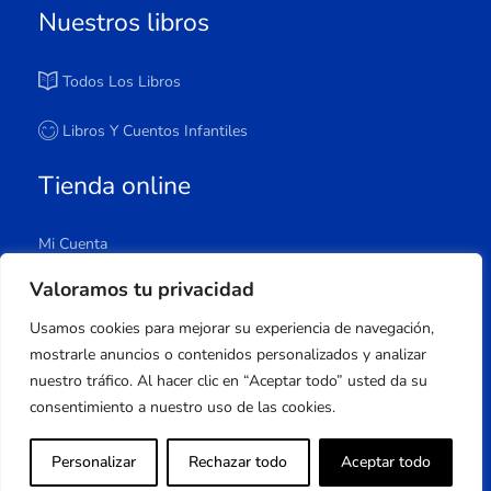
Nuestros libros
Todos Los Libros
Libros Y Cuentos Infantiles
Tienda online
Mi Cuenta
Carrito
Valoramos tu privacidad
Tienda
Usamos cookies para mejorar su experiencia de navegación,
Lista De Deseos
mostrarle anuncios o contenidos personalizados y analizar
nuestro tráfico. Al hacer clic en “Aceptar todo” usted da su
consentimiento a nuestro uso de las cookies.
Copyright © 2023 Apuleyo Ediciones | Desarrollo
Personalizar
Rechazar todo
Aceptar todo
web
Onlinehuelva®