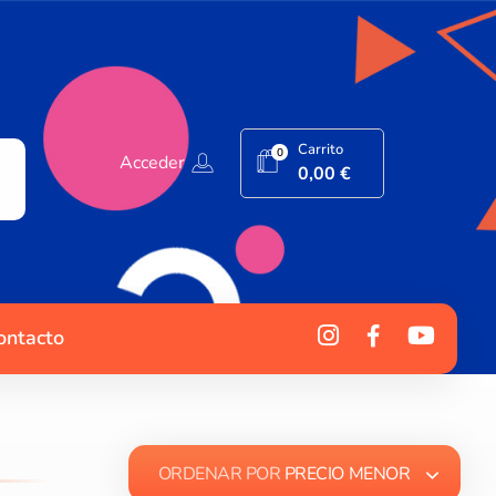
Carrito
0
Acceder
0,00
€
ontacto
ORDENAR POR
PRECIO MENOR