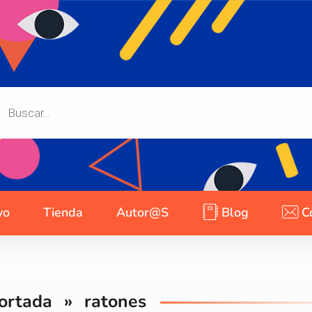
yo
Tienda
Autor@s
Blog
C
ortada
»
ratones