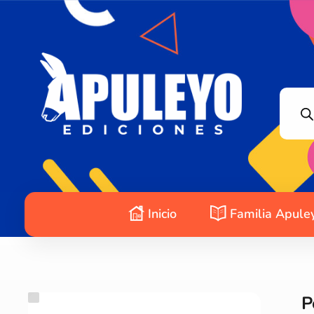
Apuleyo Ediciones | Sello Editorial
Compra libros online. Editorial especializada en literatura contemporánea de calidad: novelas, cuentos, poemarios.
Inicio
Familia Apule
P