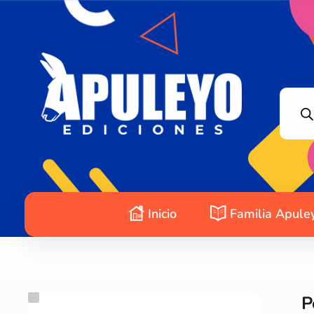
Apuleyo Ediciones | Sello Editorial
Compra libros online. Editorial especializada en literatura contemporánea de calidad: novelas, cuentos, poemarios.
Inicio
Familia Apule
P