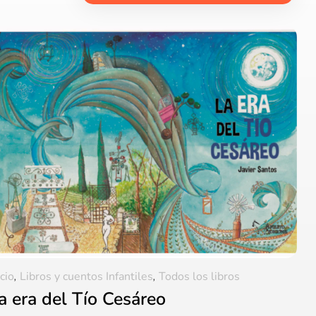
icio
,
Libros y cuentos Infantiles
,
Todos los libros
a era del Tío Cesáreo