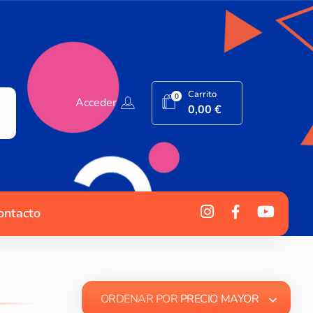
Carrito
0
Acceder
0,00
€
ontacto
ORDENAR POR
PRECIO MAYOR