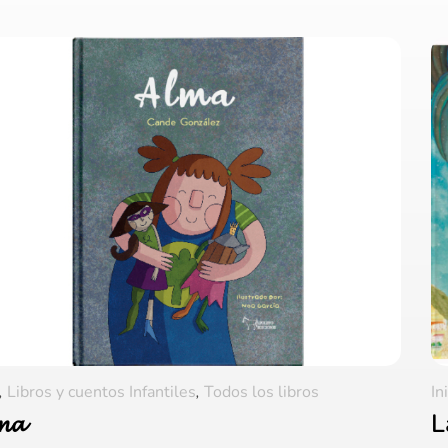
,
Libros y cuentos Infantiles
,
Todos los libros
In
𝓶𝓪
L