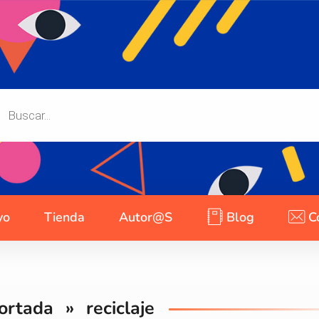
yo
Tienda
Autor@s
Blog
C
ortada
»
reciclaje