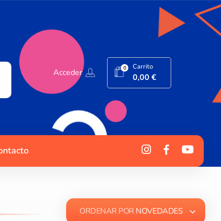
Carrito
0
Acceder
0,00
€
ontacto
ORDENAR POR
NOVEDADES