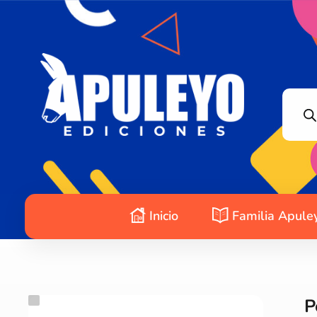
Apuleyo Ediciones | Sello Editorial
Compra libros online. Editorial especializada en literatura contemporánea de calidad: novelas, cuentos, poemarios.
Inicio
Familia Apule
P