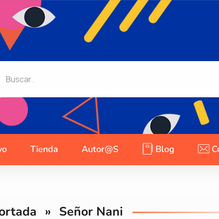
yo
Tienda
Autor@s
Blog
C
ortada
»
Señor Nani