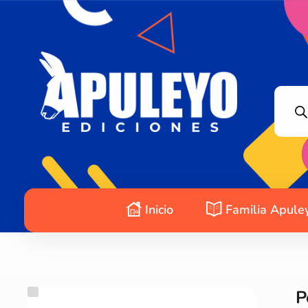
Apuleyo Ediciones | Sello Editorial
Compra libros online. Editorial especializada en literatura contemporánea de calidad: novelas, cuentos, poemarios.
Inicio
Familia Apule
P