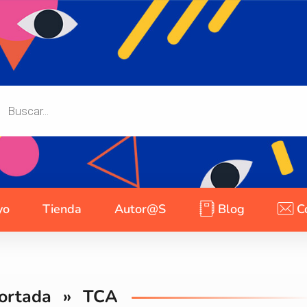
yo
Tienda
Autor@s
Blog
C
ortada
»
TCA