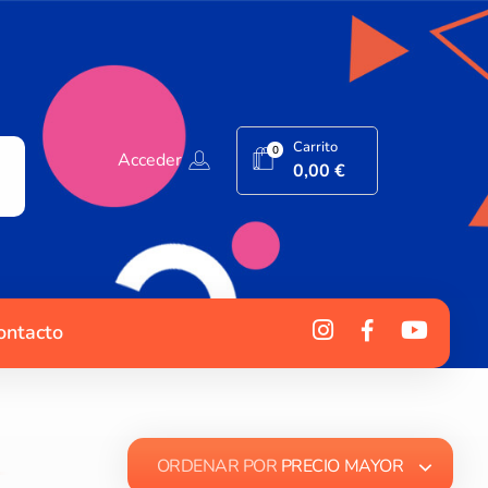
Carrito
0
Acceder
0,00
€
ontacto
ORDENAR POR
PRECIO MAYOR