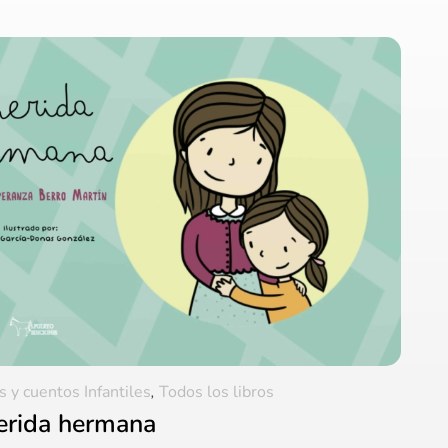
s y cuentos Infantiles
,
Todos los libros
erida hermana