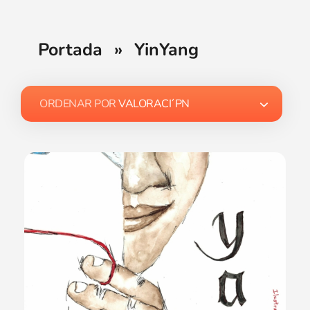
Portada
»
YinYang
ORDENAR POR
VALORACI´PN