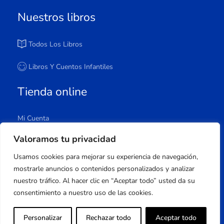
Nuestros libros
Todos Los Libros
Libros Y Cuentos Infantiles
Tienda online
Mi Cuenta
Carrito
Valoramos tu privacidad
Tienda
Usamos cookies para mejorar su experiencia de navegación,
Lista De Deseos
mostrarle anuncios o contenidos personalizados y analizar
nuestro tráfico. Al hacer clic en “Aceptar todo” usted da su
consentimiento a nuestro uso de las cookies.
Copyright © 2023 Apuleyo Ediciones | Desarrollo
Personalizar
Rechazar todo
Aceptar todo