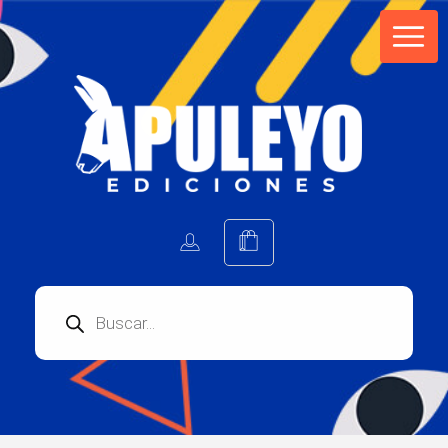
Apuleyo Ediciones | Sello Editorial
Compra libros online. Editorial especializada en literatura contemporánea de calidad: novelas, cuentos, poemarios.