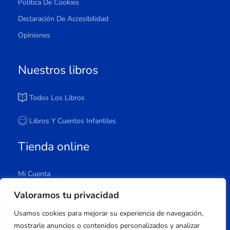
Política De Cookies
Declaración De Accesibilidad
Opiniones
Nuestros libros
Todos Los Libros
Libros Y Cuentos Infantiles
Tienda online
Mi Cuenta
Carrito
Valoramos tu privacidad
Tienda
Usamos cookies para mejorar su experiencia de navegación,
Lista De Deseos
mostrarle anuncios o contenidos personalizados y analizar