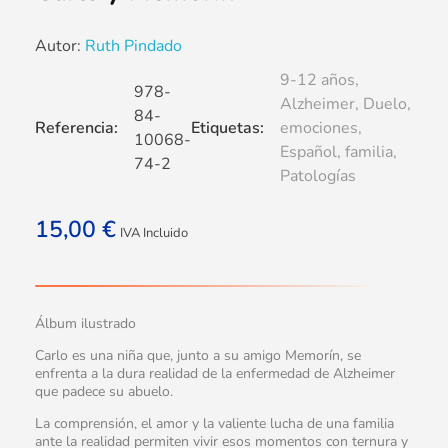
Autor:
Ruth Pindado
9-12 años
,
978-
Alzheimer
,
Duelo
,
84-
Referencia:
Etiquetas:
emociones
,
10068-
Español
,
familia
,
74-2
Patologías
15,00
€
IVA Incluido
Álbum ilustrado
Carlo es una niña que, junto a su amigo Memorín, se
enfrenta a la dura realidad de la enfermedad de Alzheimer
que padece su abuelo.
La comprensión, el amor y la valiente lucha de una familia
ante la realidad permiten vivir esos momentos con ternura y