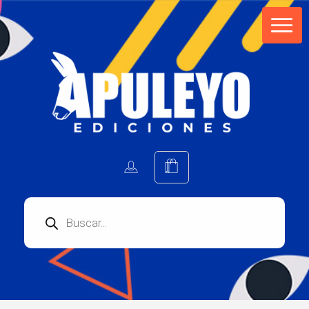
Apuleyo Ediciones | Sello Editorial
Compra libros online. Editorial especializada en literatura contemporánea de calidad: novelas, cuentos, poemarios.