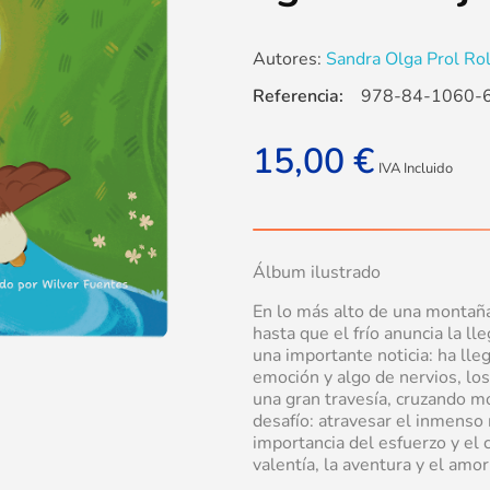
Autores:
Sandra Olga Prol Roll
Referencia:
978-84-1060-
15,00
€
IVA Incluido
Álbum ilustrado
En lo más alto de una montaña,
hasta que el frío anuncia la ll
una importante noticia: ha ll
emoción y algo de nervios, lo
una gran travesía, cruzando m
desafío: atravesar el inmenso
importancia del esfuerzo y el c
valentía, la aventura y el amo