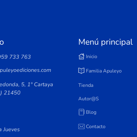
o
Menú principal
959 733 763
Inicio
puleyoediciones.com
Familia Apuleyo
edonda, 5, 1º Cartaya
Tienda
a) 21450
Autor@s
Blog
Contacto
a Jueves