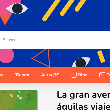
yo
Tienda
Autor@s
Blog
C
La gran ave
open
águilas viaj