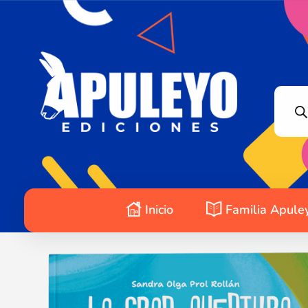
Apuleyo Ediciones | Sello Editorial
Compra libros online. Editorial especializada en literatura contemporánea de calidad: novelas, cuentos, poemarios.
Inicio
Familia Apule