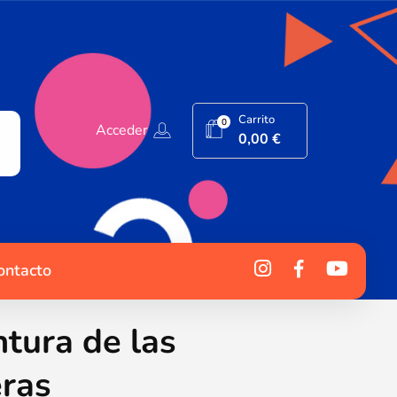
Carrito
0
Acceder
0,00
€
ontacto
ntura de las
eras